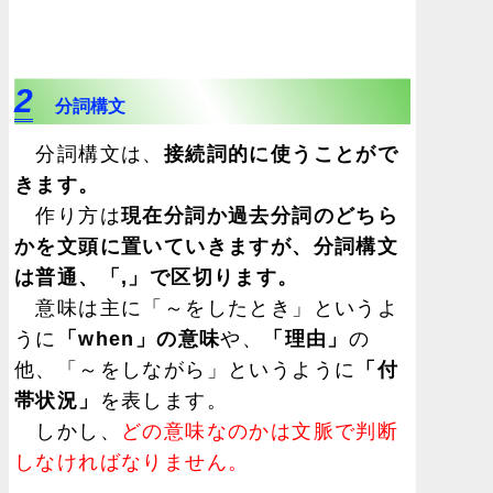
2
分詞構文
分詞構文は、
接続詞的に使うことがで
きます。
作り方は
現在分詞か過去分詞のどちら
かを文頭に置いていきますが、分詞構文
は普通、「,」で区切ります。
意味は主に「～をしたとき」というよ
うに
「when」の意味
や、
「理由」
の
他、「～をしながら」というように
「付
帯状況」
を表します。
しかし、
どの意味なのかは文脈で判断
しなければなりません。