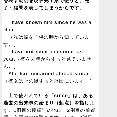
を表す動詞を現在完了形で使うと、完
了・結果を表してしまうからです。
I
have known
him
since
he was a
child.
（私は彼を子供の時から知っていま
す。）
I
have not seen
him
since
last
year.（彼を去年からずっと見ていませ
ん。）
She
has remained
abroad
since
.
（彼女はその後ずっと外国にいます。）
上で使われている
「since」は、ある
過去の出来事の始まり（起点）を指しま
す。
1例目の接続詞の他に、2例目の前置