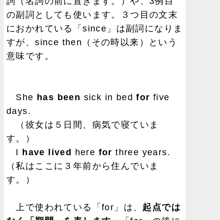
詞（名詞の前に置きます。）や、3例目
の副詞としても使います。３つ目の文末
におかれている「since」は副詞になりま
すが、since then（その時以来）という
意味です。
She
has been
sick in bed
for
five
days.
（彼女は５日間、病気で寝ていま
す。）
I
have lived
here
for
three years.
（私はここに３年前から住んでいま
す。）
上で使われている「for」は、
起点では