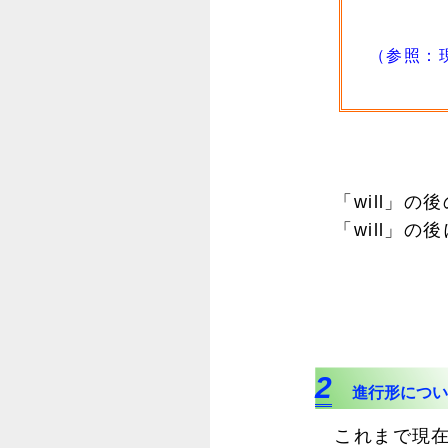
（参照：現
「will」の
「will」の
2
進行形につい
これまで現在進