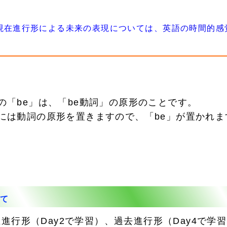
在進行形による未来の表現については、
英語の時間的感覚（
後の「be」は、「be動詞」の原形のことです。
後には動詞の原形を置きますので、「be」が置かれま
て
行形（Day2で学習）、過去進行形（Day4で学