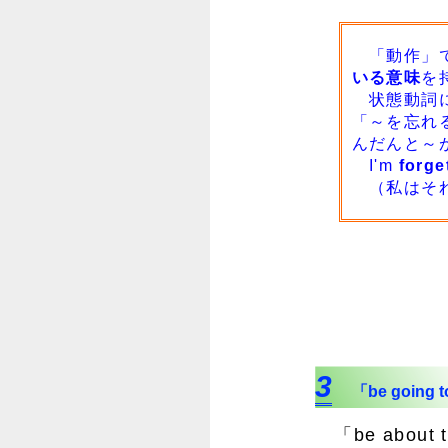
「動作」で
いる意味
を
状態動詞には
「～を忘れ
んだんと～
I'm
forge
（私はそれ
3
「be going 
「be abou