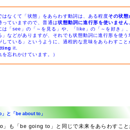
はなくて「状態」をあらわす動詞は、ある程度
その状態
持っていますので、普通は
状態動詞に進行形を使いません
「see」の「～を見る」や、「like」の「～を好き」、「f
る」などがありますが、それでも状態動詞に進行形を使う
がしている」というように、過程的な意味をあらわすこと
tting
it.
を忘れかけています。）
to」と「be about to」
t to」も「be going to」と同じで未来をあらわす