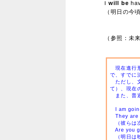
I
will be
hav
（明日の今頃
（参照：未来
現在進行形だ
で、すでに
ただし、文
て）、現在
また、普通
I am go
They are l
（彼らは次
Are you go
（明日は映