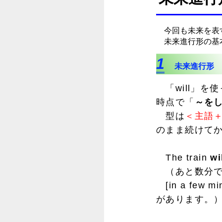
今回も未来を表
未来進行形の基
1
未来進行形
「will」を
時点で「
～を
型は
＜主語＋
のまま続けてか
The train
wi
（あと数分で
[in a fe
があります。）