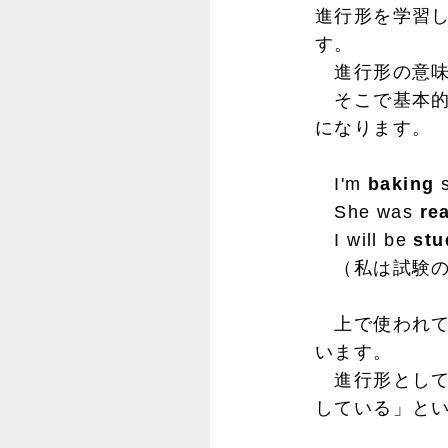
進行形を学習
す。
進行形の意味
そこで基本的
になります。
I'm
baking
She was
re
I will be
stu
（私は試験の
上で使われてい
います。
進行形として
している」と