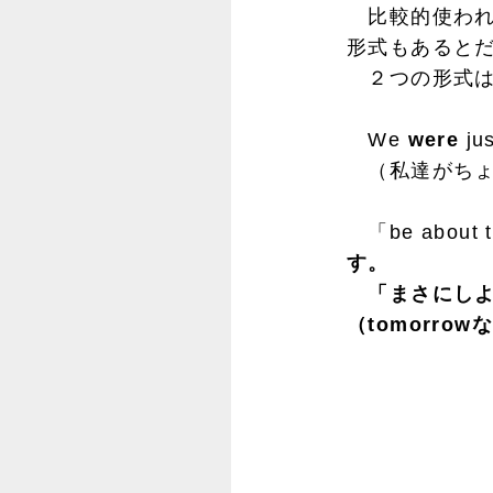
比較的使われ
形式もあると
２つの形式は
We
were
ju
（私達がちょ
「be abou
す。
「まさにしよ
（tomorr