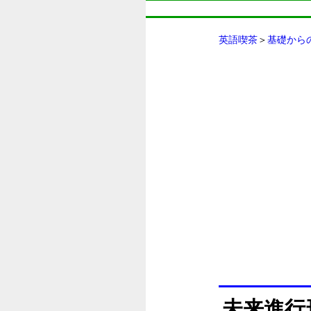
英語喫茶
＞
基礎から
未来進行