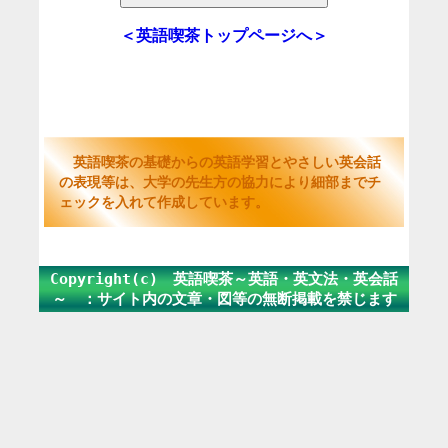
＜英語喫茶トップページへ＞
英語喫茶の基礎からの英語学習とやさしい英会話
の表現等は、大学の先生方の協力により細部までチ
ェックを入れて作成しています。
Copyright(c) 英語喫茶～英語・英文法・英会話
～ ：サイト内の文章・図等の無断掲載を禁じます