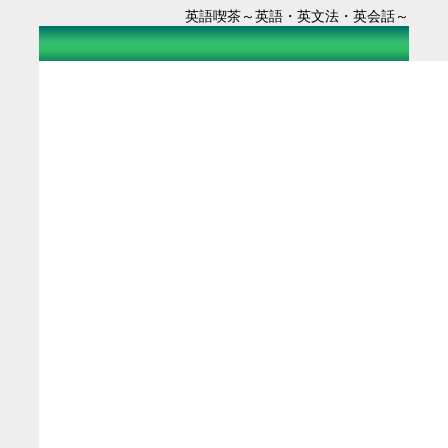
英語喫茶～英語・英文法・英会話～