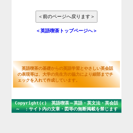
＜英語喫茶トップページへ＞
英語喫茶の基礎からの英語学習とやさしい英会話
の表現等は、大学の先生方の協力により細部までチ
ェックを入れて作成しています。
Copyright(c) 英語喫茶～英語・英文法・英会話
～ ：サイト内の文章・図等の無断掲載を禁じます