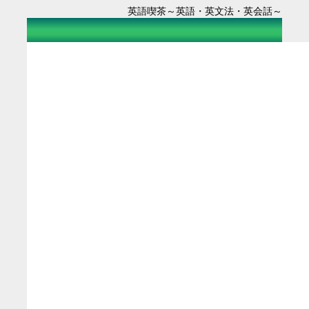
英語喫茶～英語・英文法・英会話～