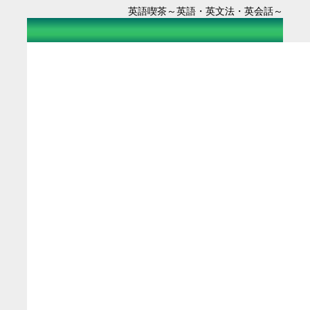
英語喫茶～英語・英文法・英会話～