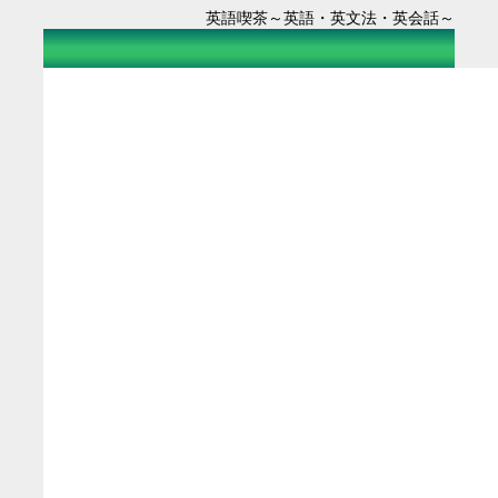
英語喫茶～英語・英文法・英会話～