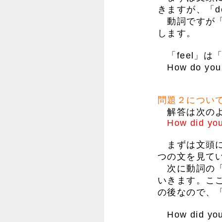
きますが、「d
動詞ですが「f
します。
「feel」は
How do y
問題２につい
解答は次のよ
How did yo
まずは文頭に「
つの文を見て
次に動詞の「m
いきます。ここ
の後なので、「
How did y