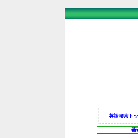
英語喫茶ト
基