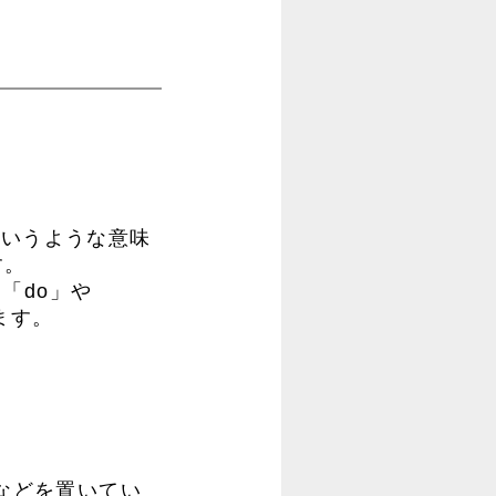
というような意味
す。
「do」や
ます。
」などを置いてい