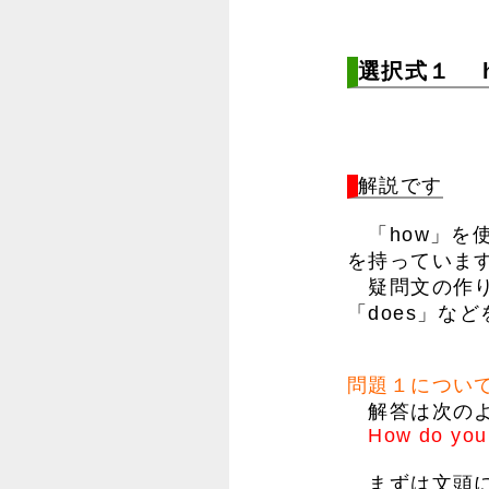
選択式１ 
解説です
「how」を
を持っていま
疑問文の作り
「does」な
問題１につい
解答は次のよ
How do you
まずは文頭に「