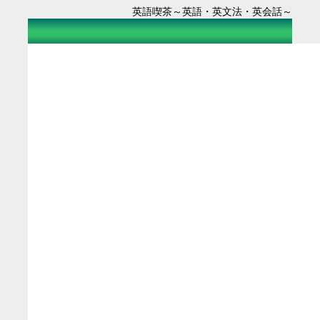
英語喫茶～英語・英文法・英会話～