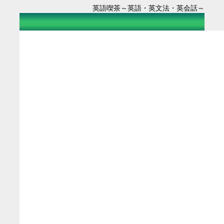
英語喫茶～英語・英文法・英会話～