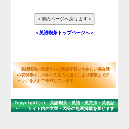
＜英語喫茶トップページへ＞
英語喫茶の基礎からの英語学習とやさしい英会話
の表現等は、大学の先生方の協力により細部までチ
ェックを入れて作成しています。
Copyright(c) 英語喫茶～英語・英文法・英会話
～ ：サイト内の文章・図等の無断掲載を禁じます