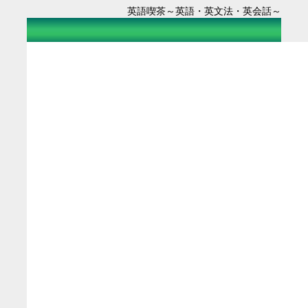
英語喫茶～英語・英文法・英会話～