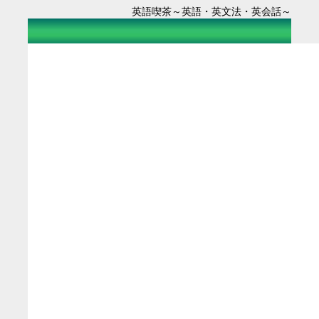
英語喫茶～英語・英文法・英会話～