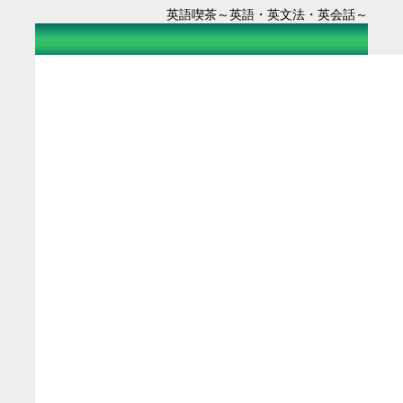
英語喫茶～英語・英文法・英会話～