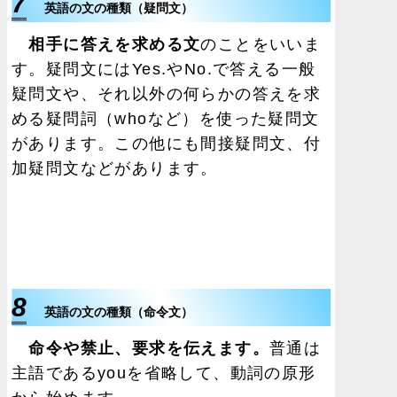
7
英語の文の種類（疑問文）
相手に答えを求める文
のことをいいま
す。疑問文にはYes.やNo.で答える一般
疑問文や、それ以外の何らかの答えを求
める疑問詞（whoなど）を使った疑問文
があります。この他にも間接疑問文、付
加疑問文などがあります。
8
英語の文の種類（命令文）
命令や禁止、要求を伝えます。
普通は
主語であるyouを省略して、動詞の原形