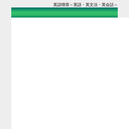
英語喫茶～英語・英文法・英会話～