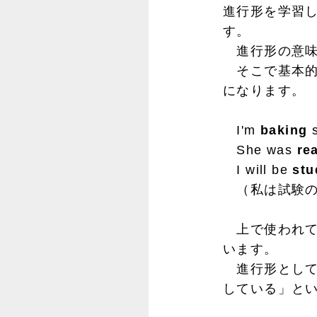
進行形を学習
す。
進行形の意味
そこで基本的
になります。
I'm
baking
She was
re
I will be
stu
（私は試験の
上で使われてい
います。
進行形として
している」と