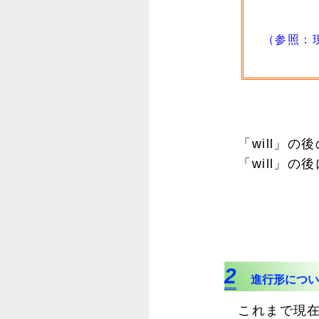
（参照：現
「will」の
「will」の
2
進行形につい
これまで現在進