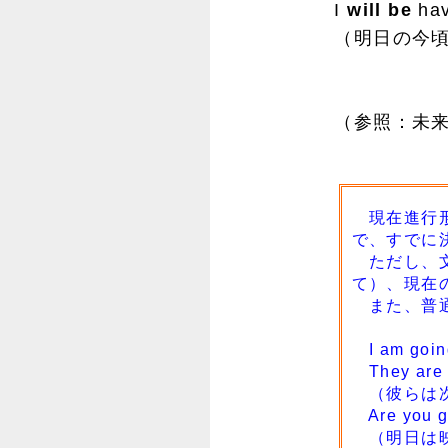
I
will be
hav
（明日の今頃
（参照：未来
現在進行形だ
で、すでに
ただし、文
て）、現在
また、普通
I am go
They are l
（彼らは次
Are you go
（明日は映