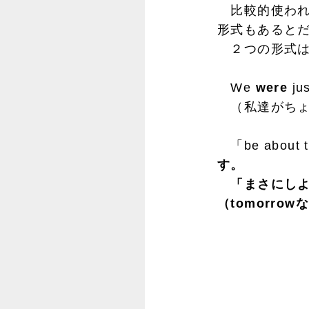
比較的使われ
形式もあると
２つの形式は
We
were
ju
（私達がちょ
「be abou
す。
「まさにしよ
（tomorr