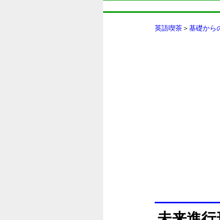
英語喫茶
＞
基礎から
未来進行