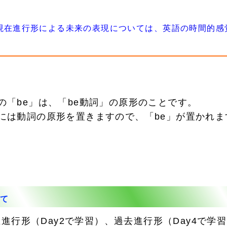
在進行形による未来の表現については、
英語の時間的感覚（
後の「be」は、「be動詞」の原形のことです。
後には動詞の原形を置きますので、「be」が置かれま
て
行形（Day2で学習）、過去進行形（Day4で学