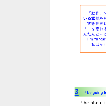
「動作」で
いる意味
を
状態動詞には
「～を忘れ
んだんと～
I'm
forge
（私はそれ
3
「be going 
「be abou