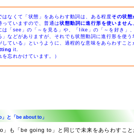
はなくて「状態」をあらわす動詞は、ある程度
その状態
持っていますので、普通は
状態動詞に進行形を使いません
「see」の「～を見る」や、「like」の「～を好き」、「f
る」などがありますが、それでも状態動詞に進行形を使う
がしている」というように、過程的な意味をあらわすこと
tting
it.
を忘れかけています。）
to」と「be about to」
t to」も「be going to」と同じで未来をあらわす