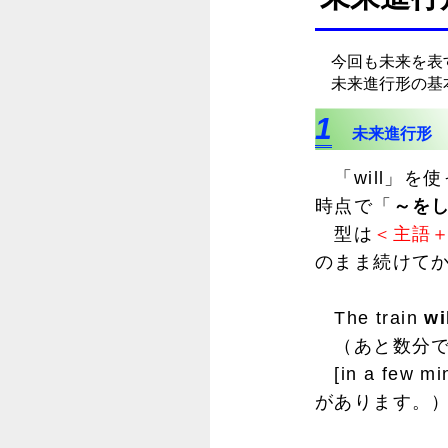
今回も未来を表
未来進行形の基
1
未来進行形
「will」を
時点で「
～を
型は
＜主語＋
のまま続けてか
The train
wi
（あと数分で
[in a fe
があります。）