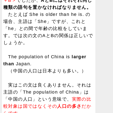
＋B＞
でしたが、
AとBにはそれぞれ同じ
種類の語句を置かなければなりません。
たとえば She is older than he is. の
場合、主語は「She」ですが、これと
「he」との間で年齢の比較をしていま
す。では次の文のAとBの関係は正しいで
しょうか。
The population of China is
larger
than
Japan.
（中国の人口は日本よりも多い。）
実はこの文は良くありません。それは
主語の「The population of China」は
「中国の人口」という意味で、
実際の比
較対象は国ではなくその
人口の多さ
だか