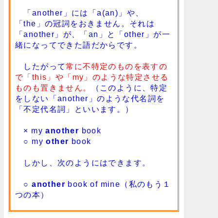
「another」には「a(an)」や、
「the」の冠詞をおきません。それは
「another」が、「an」と「other」が一
緒になってできた語だからです。
したがって
常に不特定のものを表すの
で「this」や「my」のような特定させる
ものも置きません。
（このように、特定
をしない「another」のような代名詞を
「不定代名詞」といいます。）
× my
another
book
○ my
other
book
しかし、次のようにはできます。
○
another
book of mine（私のもう１
つの本）