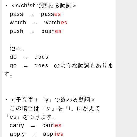
・＜s/ch/shで終わる動詞＞
pass → pass
es
watch → watch
es
push → push
es
他に、
do → does
go → goes のような動詞もありま
す。
・＜子音字＋「y」で終わる動詞＞
この場合は「ｙ」を「i」にかえて
「es」をつけます。
carry → carr
ies
apply → appl
ies