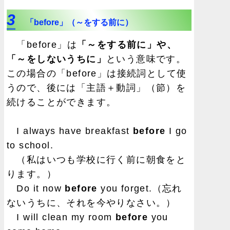
3
「before」（～をする前に）
「before」は
「～をする前に」や、
「～をしないうちに」
という意味です。
この場合の「before」は接続詞として使
うので、後には「主語＋動詞」（節）を
続けることができます。
I always have breakfast
before
I go
to school.
（私はいつも学校に行く前に朝食をと
ります。）
Do it now
before
you forget.（忘れ
ないうちに、それを今やりなさい。）
I will clean my room
before
you