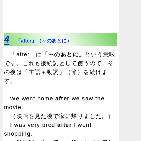
4
「after」（～のあとに）
「after」は
「～のあとに」
という意味
です。これも接続詞として使うので、そ
の後は「主語＋動詞」（節）を続けま
す。
We went home
after
we saw the
movie.
（映画を見た後で家に帰りました。）
I was very tired
after
I went
shopping.