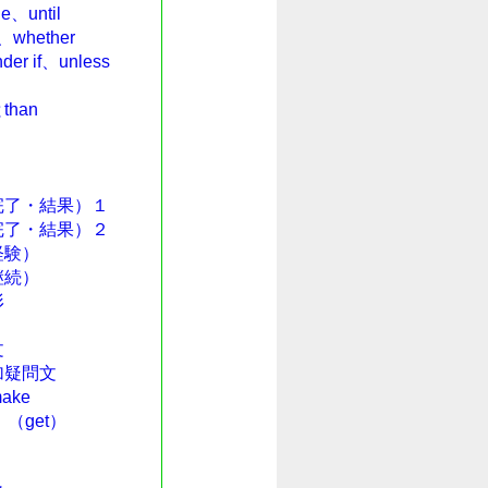
until
hether
 if、unless
han
完了・結果）１
完了・結果）２
経験）
継続）
形
文
加疑問文
ake
（get）