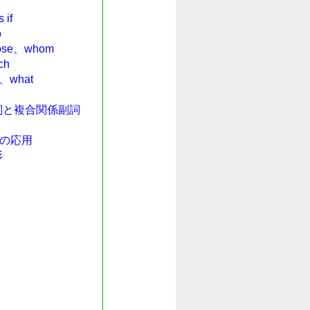
了
if
o
e、whom
ch
what
詞と複合関係副詞
dの応用
形