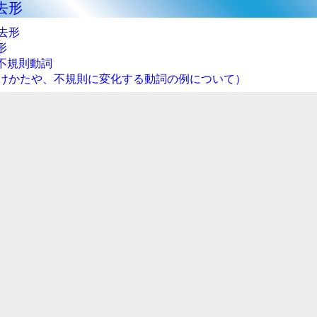
去形
去形
形
不規則動詞
けかたや、不規則に変化する動詞の例について）
行形とused to
した過去の習慣
ついて）
」と「would」
ている」について
定文
定文
文
問文