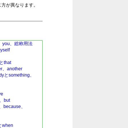
じ方が異なります。
you、総称用法
elf
that
another
とsomething、
e
but
because、
when