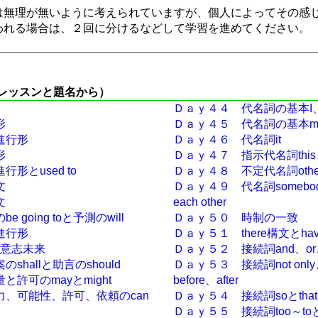
無理が無いように考えられていますが、個人によってその感
れる場合は、２回に分けるなどして学習を進めてください。
レッスンと題名から）
Ｄａｙ４４ 代名詞の基本I、
形
Ｄａｙ４５ 代名詞の基本mys
進行形
Ｄａｙ４６ 代名詞it
形
Ｄａｙ４７ 指示代名詞thisと
形とused to
Ｄａｙ４８ 不定代名詞other、
文
Ｄａｙ４９ 代名詞somebody
文
each other
 going toと予測のwill
Ｄａｙ５０ 時制の一致
進行形
Ｄａｙ５１ there構文とhav
の意志未来
Ｄａｙ５２ 接続詞and、or、
shallと助言のshould
Ｄａｙ５３ 接続詞not only、
許可のmayとmight
before、after
、可能性、許可、依頼のcan
Ｄａｙ５４ 接続詞soとthat
Ｄａｙ５５ 接続詞too～toと