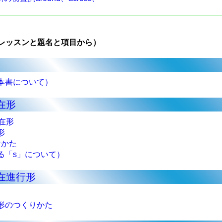
レッスンと題名と項目から）
本書について）
在形
在形
形
けかた
「s」について）
在進行形
形のつくりかた