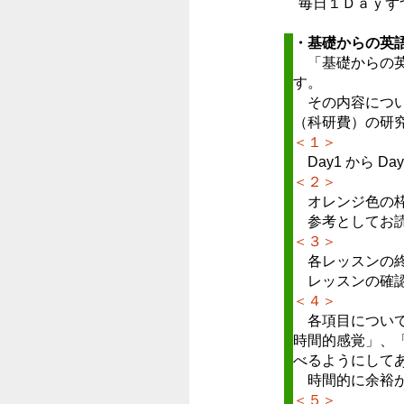
毎日１Ｄａｙず
・基礎からの英
「基礎からの英
す。
その内容につい
（科研費）の研
＜１＞
Day1 から 
＜２＞
オレンジ色の枠
参考としてお読
＜３＞
各レッスンの終
レッスンの確認
＜４＞
各項目について
時間的感覚」、
べるようにして
時間的に余裕が
＜５＞