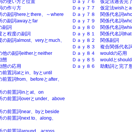
詞の使い方と位置
Ｄａｙ７６ 仮定法過去完
詞の作り方
Ｄａｙ７７ 仮定法wishとas 
詞hereとthere、～where
Ｄａｙ７８ 関係代名詞wh
副詞awayとfar
Ｄａｙ７９ 関係代名詞whos
の副詞
Ｄａｙ８０ 関係代名詞whi
度と程度の副詞
Ｄａｙ８１ 関係代名詞that、
副詞almost、veryとmuch、
Ｄａｙ８２ 関係副詞
Ｄａｙ８３ 複合関係代名
副詞eitherとneither
Ｄａｙ８４ wouldの応用
動態
Ｄａｙ８５ wouldとshoul
動態の応用
Ｄａｙ８６ 助動詞と完了
詞atとin、byとuntil
詞from、beforeとafter、
の前置詞inとat、on
前置詞overとunder、above
前置詞near、byとbeside
置詞next to、along、
前置詞around、across、