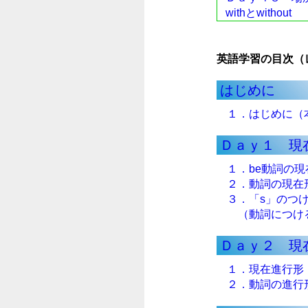
withとwithout
英語学習の目次（
はじめに
１．はじめに（
Ｄａｙ１ 現
１．be動詞の現
２．動詞の現在
３．「s」のつ
（動詞につける
Ｄａｙ２ 現
１．現在進行形
２．動詞の進行