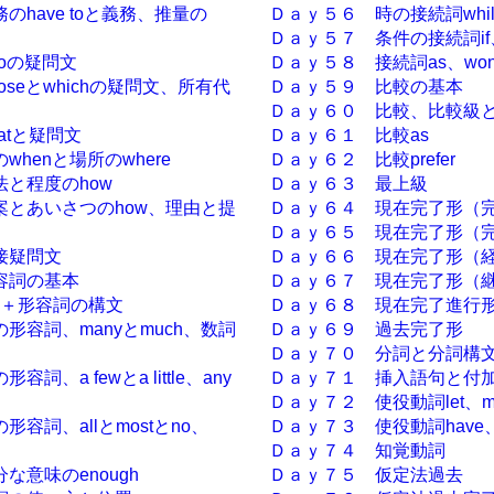
のhave toと義務、推量の
Ｄａｙ５６ 時の接続詞while、
Ｄａｙ５７ 条件の接続詞if、w
oの疑問文
Ｄａｙ５８ 接続詞as、wonder
seとwhichの疑問文、所有代
Ｄａｙ５９ 比較の基本
Ｄａｙ６０ 比較、比較級とt
atと疑問文
Ｄａｙ６１ 比較as
henと場所のwhere
Ｄａｙ６２ 比較prefer
と程度のhow
Ｄａｙ６３ 最上級
案とあいさつのhow、理由と提
Ｄａｙ６４ 現在完了形（
Ｄａｙ６５ 現在完了形（
接疑問文
Ｄａｙ６６ 現在完了形（
容詞の基本
Ｄａｙ６７ 現在完了形（
is＋形容詞の構文
Ｄａｙ６８ 現在完了進行
形容詞、manyとmuch、数詞
Ｄａｙ６９ 過去完了形
Ｄａｙ７０ 分詞と分詞構
詞、a fewとa little、any
Ｄａｙ７１ 挿入語句と付
Ｄａｙ７２ 使役動詞let、m
容詞、allとmostとno、
Ｄａｙ７３ 使役動詞have、
Ｄａｙ７４ 知覚動詞
な意味のenough
Ｄａｙ７５ 仮定法過去