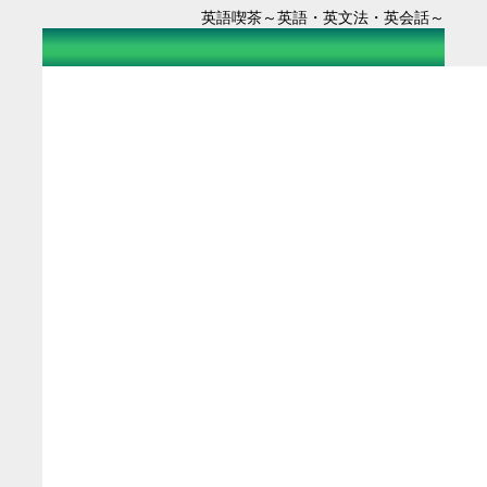
英語喫茶～英語・英文法・英会話～