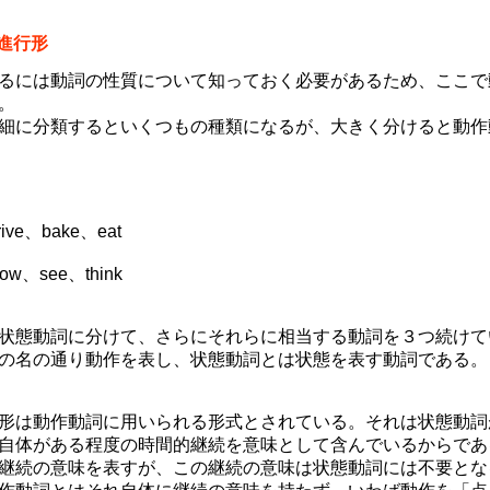
と進行形
るには動詞の性質について知っておく必要があるため、ここで
。
細に分類するといくつもの種類になるが、大きく分けると動作
e、bake、eat
see、think
状態動詞に分けて、さらにそれらに相当する動詞を３つ続けて
の名の通り動作を表し、状態動詞とは状態を表す動詞である。
形は動作動詞に用いられる形式とされている。それは状態動詞
自体がある程度の時間的継続を意味として含んでいるからであ
継続の意味を表すが、この継続の意味は状態動詞には不要とな