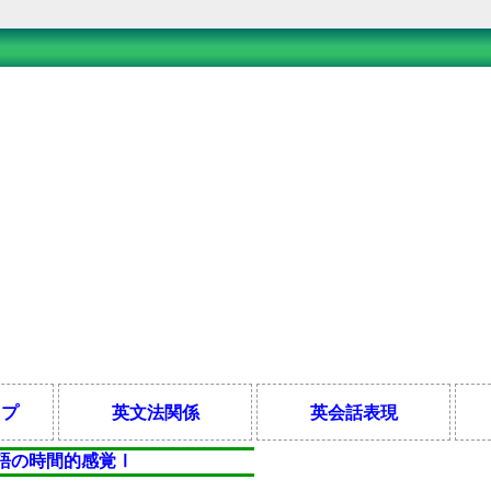
ップ
英文法関係
英会話表現
語の時間的感覚Ⅰ