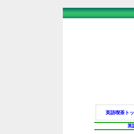
英語喫茶ト
英