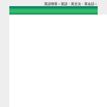
英語喫茶～英語・英文法・英会話～